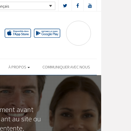
ançais
À PROPOS
COMMUNIQUER AVEC NOUS
sement avant
dant au site ou
 entente.