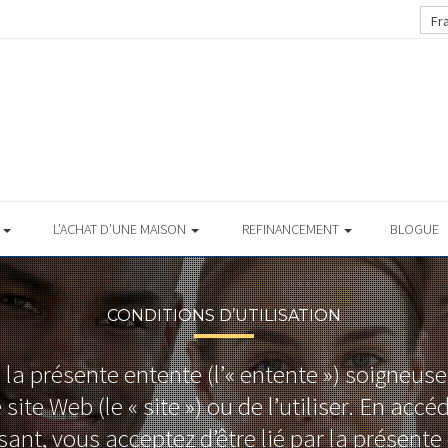
Fr
S
L’ACHAT D’UNE MAISON
REFINANCEMENT
BLOGUE
CONDITIONS D’UTILISATION
re la présente entente (l’« entente ») soigneu
site Web (le « site ») ou de l’utiliser. En accé
lisant, vous acceptez d’être lié par la présente