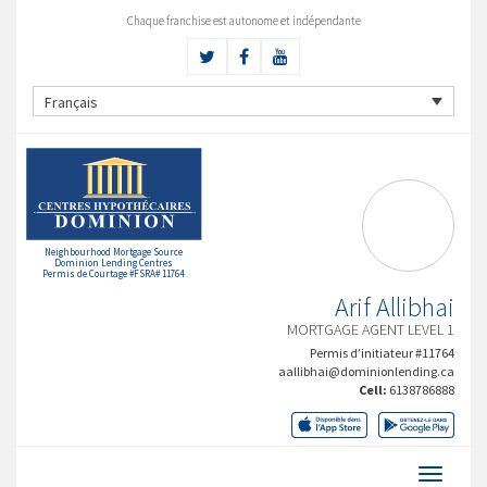
Chaque franchise est autonome et indépendante
Français
Neighbourhood Mortgage Source
Dominion Lending Centres
Permis de Courtage #FSRA# 11764
Arif Allibhai
MORTGAGE AGENT LEVEL 1
Permis d’initiateur #11764
aallibhai@dominionlending.ca
Cell:
6138786888