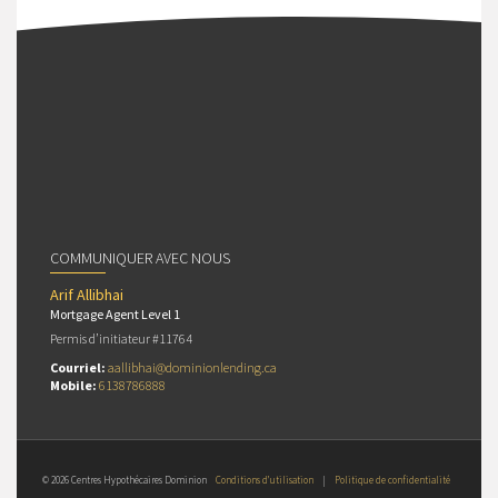
COMMUNIQUER AVEC NOUS
Arif Allibhai
Mortgage Agent Level 1
Permis d’initiateur #11764
Courriel:
aallibhai@dominionlending.ca
Mobile:
6138786888
© 2026 Centres Hypothécaires Dominion
Conditions d’utilisation
|
Politique de confidentialité