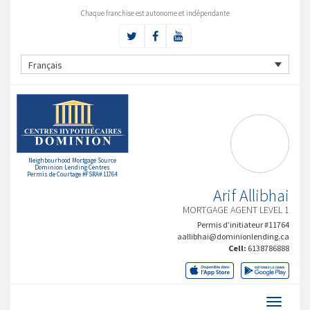
Chaque franchise est autonome et indépendante
Français
Neighbourhood Mortgage Source
Dominion Lending Centres
Permis de Courtage #FSRA# 11764
Arif Allibhai
MORTGAGE AGENT LEVEL 1
Permis d’initiateur #11764
aallibhai@dominionlending.ca
Cell:
6138786888