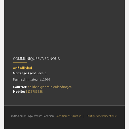
COMMUNIQUER AVEC NOUS
Arif Allibhai
Mortgage Agent Level 1
Permis d’initiateur #11764
Courriel:
aallibhai@dominionlending.ca
Mobile:
6138786888
© 2026 Centres Hypothécaires Dominion
Conditions d’utilisation
|
Politique de confidentialité